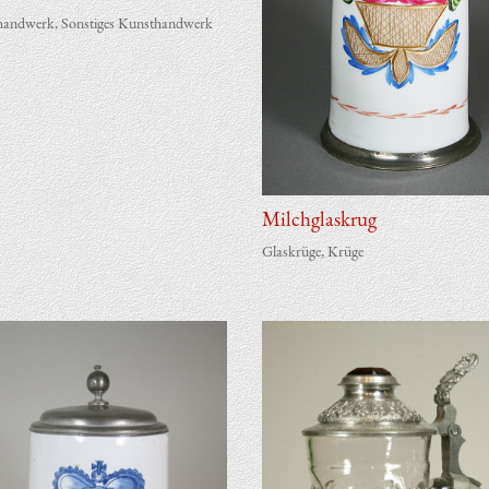
handwerk
,
Sonstiges Kunsthandwerk
Milch­glas­krug
Glaskrüge
,
Krüge