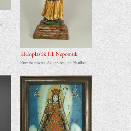
rk
Klein­plas­tik Hl. Nepomuk
Kunsthandwerk
,
Skulpturen und Plastiken