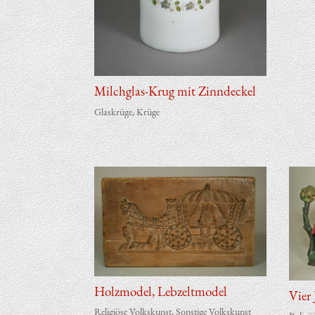
Milchglas-Krug mit Zinndeckel
Glaskrüge
,
Krüge
Holz­mo­del, Lebzeltmodel
Vier J
Religiöse Volkskunst
,
Sonstige Volkskunst