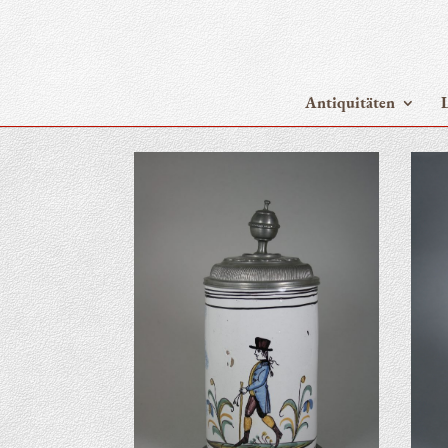
Anti­qui­tä­ten
L