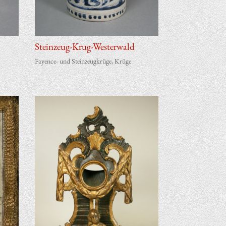
Steinzeug-Krug-Westerwald
Fayence- und Steinzeugkrüge
,
Krüge