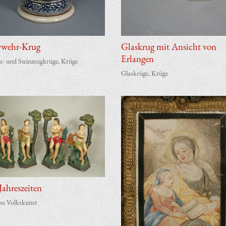
rwehr-Krug
Glas­krug mit Ansicht von
Erlangen
e- und Steinzeugkrüge
,
Krüge
Glaskrüge
,
Krüge
ah­res­zei­ten
öse Volkskunst