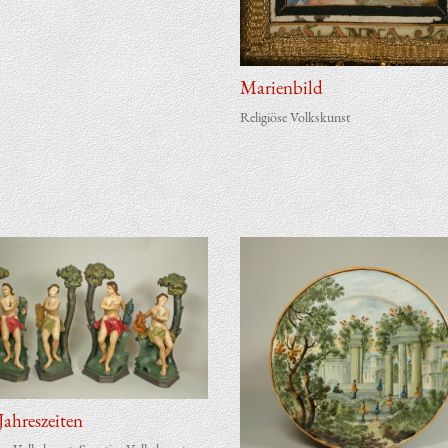
Mari­en­bild
Religiöse Volkskunst
ah­res­zei­ten