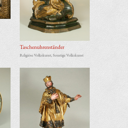
Taschen­uh­ren­stän­der
Religiöse Volkskunst
,
Sonstige Volkskunst