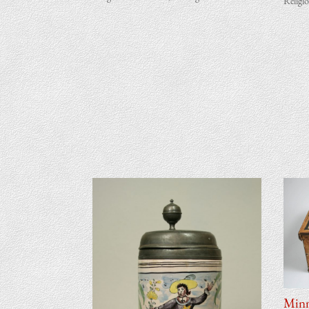
Religi
Min­n