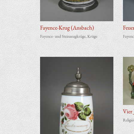
Fayence-Krug (Ans­bach)
Feue
Fayence- und Steinzeugkrüge
,
Krüge
Fayenc
Vier J
Religi