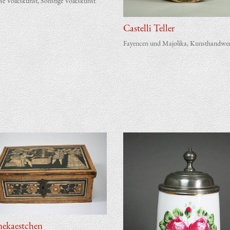
öse Volkskunst
,
Sonstige Volkskunst
Cas­tel­li Teller
Fayencen und Majolika
,
Kunsthandwe
e­kaest­chen