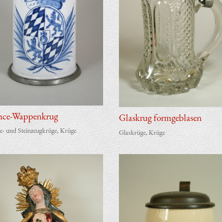
nce-Wappenkrug
Glas­krug formgeblasen
e- und Steinzeugkrüge
,
Krüge
Glaskrüge
,
Krüge