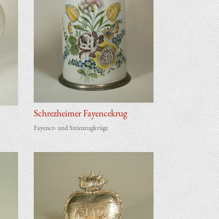
Schrez­hei­mer Fayencekrug
Fayence- und Steinzeugkrüge