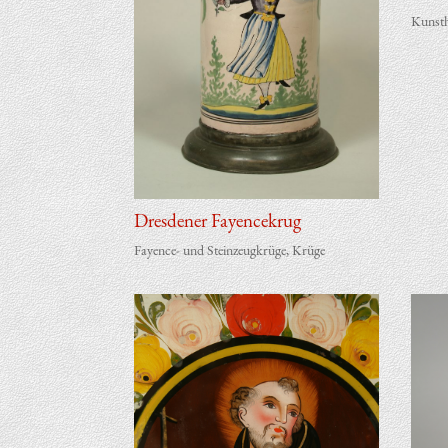
Kunst
Dres­de­ner Fayencekrug
Fayence- und Steinzeugkrüge
,
Krüge