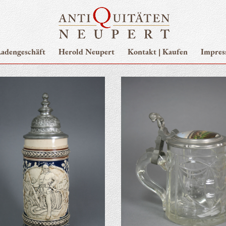
aden­ge­schäft
Herold Neupert
Kon­takt | Kaufen
Impres