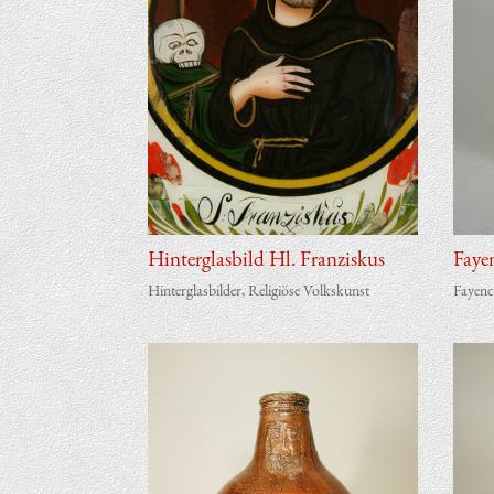
Hin­ter­glas­bild Hl. Franziskus
Faye
Hinterglasbilder
,
Religiöse Volkskunst
Fayenc