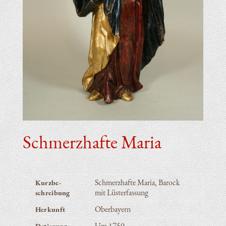
Schmerz­haf­te Maria
Schmerz­haf­te Maria, Barock
Kurz­be­
mit Lüsterfassung
schrei­bung
Ober­bay­ern
Her­kunft
Um 1750
Datie­rung