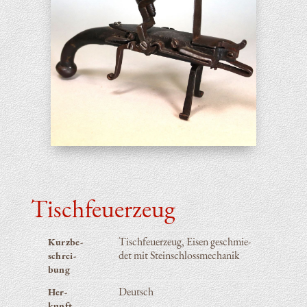
Tisch­feu­er­zeug
Tisch­feu­er­zeug, Eisen geschmie­
Kurz­be­
det mit Steinschlossmechanik
schrei­
bung
Deutsch
Her­
kunft