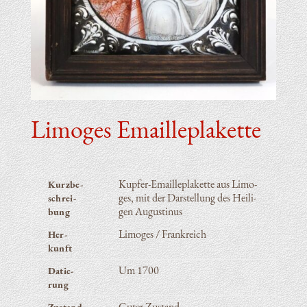
Limo­ges Emailleplakette
Kupfer-Emailleplakette aus Limo­
Kurz­be­
ges, mit der Dar­stel­lung des Hei­li­
schrei­
gen Augustinus
bung
Limo­ges / Frankreich
Her­
kunft
Um 1700
Datie­
rung
Guter Zustand