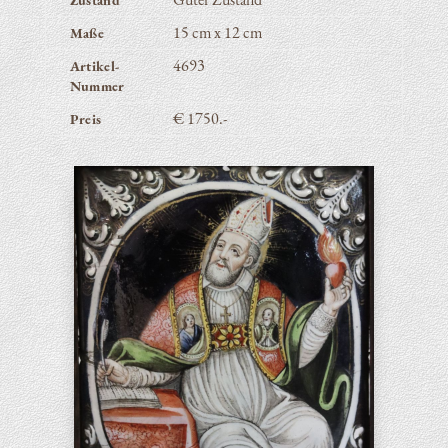
Zustand
15 cm x 12 cm
Maße
4693
Artikel-
Nummer
€ 1750.-
Preis