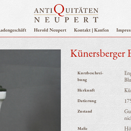
aden­ge­schäft
Herold Neupert
Kon­takt | Kaufen
Impres
Küners­ber­ger
Eng
Kurz­be­schrei­
Bl
bung
Kün
Her­kunft
17
Datie­rung
Gut
Zustand
nic
Hö
Maße