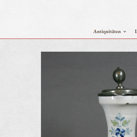
Anti­qui­tä­ten
L