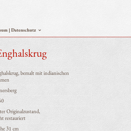
­sum | Datenschutz
 Enghalskrug
­hals­krug, bemalt mit india­ni­schen
umen
ers­berg
50
er Ori­gi­nal­zu­stand,
ht restauriert
he 31 cm