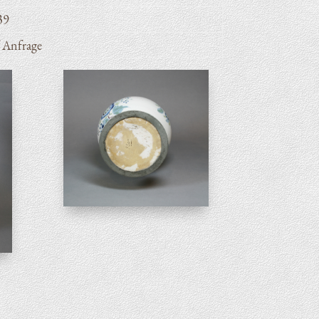
39
 Anfra­ge