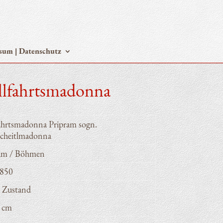
­sum | Datenschutz
llfahrtsmadonna
ahrts­ma­don­na Pri­pram sogn.
cheitlmadonna
ram / Böhmen
850
 Zustand
 cm