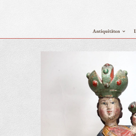
Anti­qui­tä­ten
L