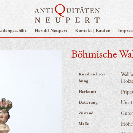
aden­ge­schäft
Herold Neupert
Kon­takt | Kaufen
Impres
Böh­mi­sche Wa
Wall­f
Kurz­be­schrei­
Holzs
bung
Pri­p
Her­kunft
Um 1
Datie­rung
Guter
Zustand
Höhe
Maße