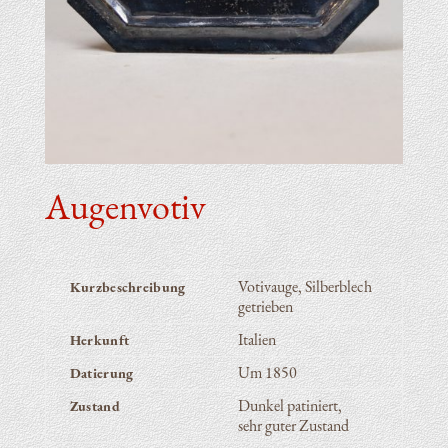
Augen­vo­tiv
Votiv­au­ge, Silberblech
Kurz­be­schrei­bung
getrieben
Ita­li­en
Her­kunft
Um 1850
Datie­rung
Dun­kel patiniert,
Zustand
sehr guter Zustand