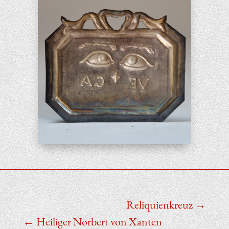
Reli­qui­en­kreuz
Hei­li­ger Nor­bert von Xan­ten