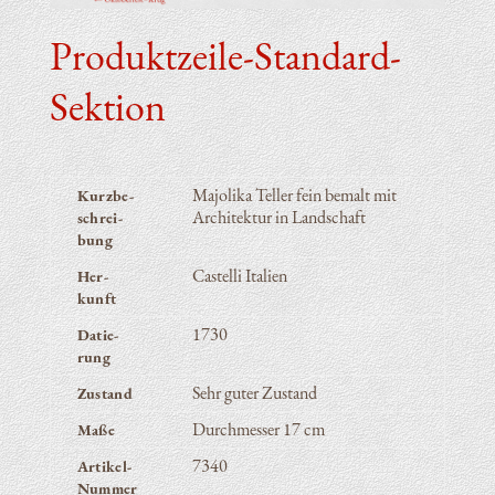
Produktzeile-Standard-
Sektion
Majo­li­ka Tel­ler fein bemalt mit
Kurz­be­
Archi­tek­tur in Landschaft
schrei­
bung
Cas­tel­li Italien
Her­
kunft
1730
Datie­
rung
Sehr guter Zustand
Zustand
Durch­mes­ser 17 cm
Maße
7340
Artikel-
Nummer